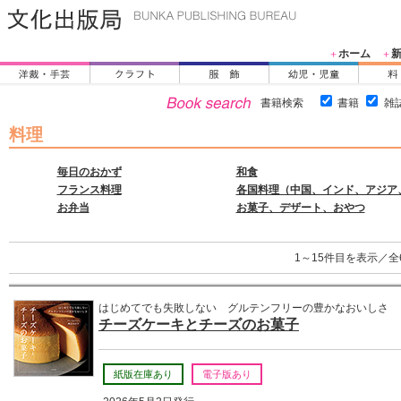
ホーム
＋
＋
書籍検索
書籍
雑
料理
毎日のおかず
和食
フランス料理
各国料理（中国、インド、アジア、
お弁当
お菓子、デザート、おやつ
1～15件目を表示／全
はじめてでも失敗しない グルテンフリーの豊かなおいしさ
チーズケーキとチーズのお菓子
紙版在庫あり
電子版あり