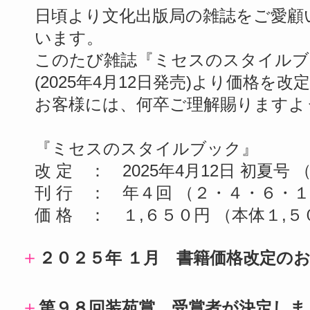
日頃より文化出版局の雑誌をご愛顧
います。
このたび雑誌『ミセスのスタイルブ
(2025年4月12日発売)より価格を
お客様には、何卒ご理解賜りますよ
『ミセスのスタイルブック』
改 定 ： 2025年4月12日 初夏号 （
刊 行 ： 年４回 （２・４・６・
価 格 ： １,６５０円 （本体１,
＋
２０２５年 １月 書籍価格改定の
＋
第９８回装苑賞 受賞者が決定しま