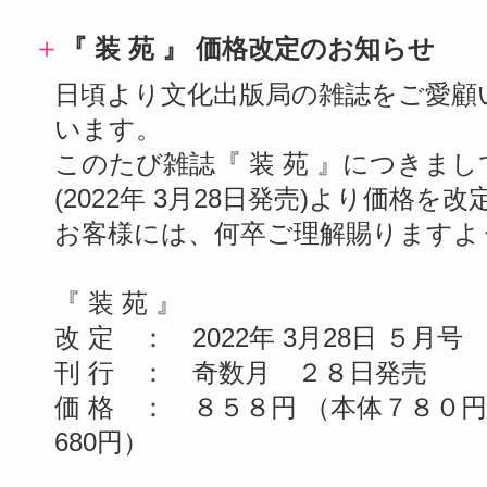
＋
『 装 苑 』 価格改定のお知らせ
日頃より文化出版局の雑誌をご愛顧
います。
このたび雑誌『 装 苑 』につきまし
(2022年 3月28日発売)より価格
お客様には、何卒ご理解賜りますよ
『 装 苑 』
改 定 ： 2022年 3月28日 ５月号 
刊 行 ： 奇数月 ２８日発売
価 格 ： ８５８円 （本体７８０円+
680円）