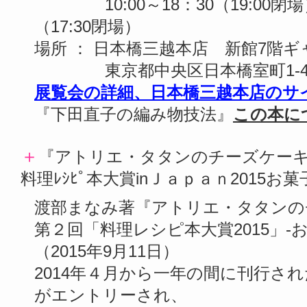
10:00～18：30（19:00閉
（17:30閉場）
場所 ： 日本橋三越本店 新館7階
東京都中央区日本橋室町1-4-1 te
展覧会の詳細、日本橋三越本店のサ
『下田直子の編み物技法』
この本に
＋
『アトリエ・タタンのチーズケー
料理ﾚｼﾋﾟ本大賞inＪａｐａｎ2015
渡部まなみ著『アトリエ・タタンの
第２回「料理レシピ本大賞2015」
（2015年9月11日）
2014年４月から一年の間に刊行さ
がエントリーされ、