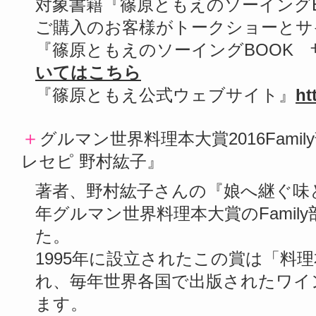
対象書籍『篠原ともえのソーイング
ご購入のお客様がトークショーとサ
『篠原ともえのソーイングBOOK
いてはこちら
『篠原ともえ公式ウェブサイト』
ht
＋
グルマン世界料理本大賞2016Fam
レセピ 野村紘子』
著者、野村紘子さんの『娘へ継ぐ味と
年グルマン世界料理本大賞のFami
た。
1995年に設立されたこの賞は「料
れ、毎年世界各国で出版されたワイ
ます。