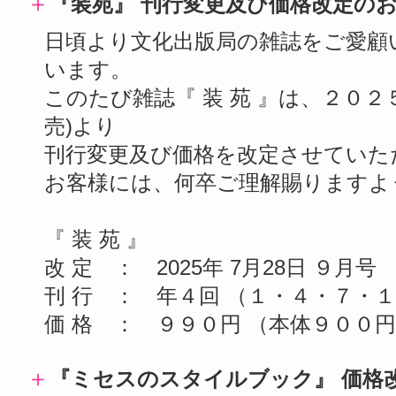
＋
『装苑』 刊行変更及び価格改定の
日頃より文化出版局の雑誌をご愛顧
います。
このたび雑誌『 装 苑 』は、２０２５年
売)より
刊行変更及び価格を改定させていた
お客様には、何卒ご理解賜りますよ
『 装 苑 』
改 定 ： 2025年 7月28日 ９月号 
刊 行 ： 年４回 （１・４・７・
価 格 ： ９９０円 （本体９００円
＋
『ミセスのスタイルブック』 価格