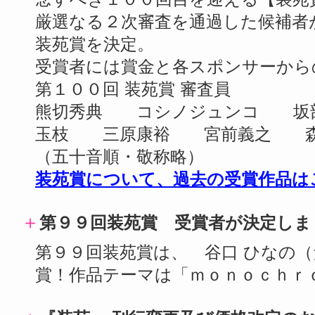
厳選なる２次審査を通過した候補者
装苑賞を決定。
受賞者には賞金と各スポンサーから
第１００回 装苑賞 審査員
熊切秀典 コシノジュンコ 坂
玉枝 三原康裕 宮前義之 森
（五十音順・敬称略）
装苑賞について、過去の受賞作品は
＋
第９９回装苑賞 受賞者が決定しま
第９９回装苑賞は、 谷口 ひなの（
賞！作品テーマは「ｍｏｎｏｃｈｒ