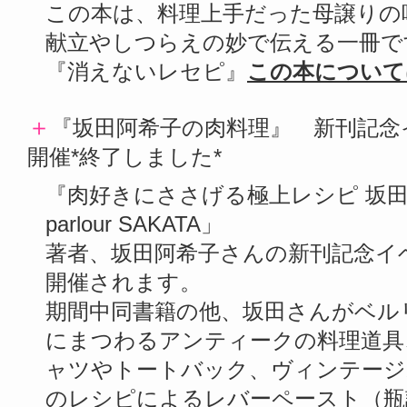
この本は、料理上手だった母譲りの
献立やしつらえの妙で伝える一冊で
『消えないレセピ』
この本について
＋
『坂田阿希子の肉料理』 新刊記念
開催*終了しました*
『肉好きにささげる極上レシピ 坂田
parlour SAKATA」
著者、坂田阿希子さんの新刊記念イ
開催されます。
期間中同書籍の他、坂田さんがベル
にまつわるアンティークの料理道具
ャツやトートバック、ヴィンテージ
のレシピによるレバーペースト（瓶