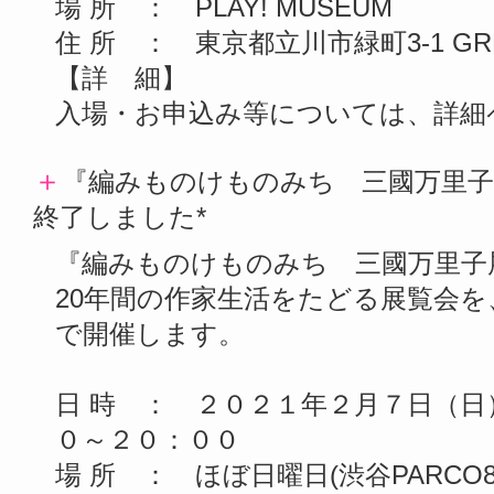
場 所 ： PLAY! MUSEUM
住 所 ： 東京都立川市緑町3-1 GREE
【詳 細】
入場・お申込み等については、詳細
＋
『編みものけものみち 三國万里子
終了しました*
『編みものけものみち 三國万里子
20年間の作家生活をたどる展覧会を、
で開催します。
日 時 ： ２０２１年２月７日（日
０～２０：００
場 所 ： ほぼ日曜日(渋谷PARCO8