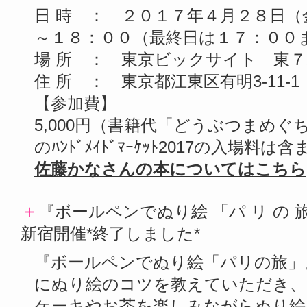
日 時 ： ２０１７年４月２８日
～１８：００（最終日は１７：００
場 所 ： 東京ビックサイト 東７ホール
住 所 ： 東京都江東区有明3-11-1
【参加費】
5,000円（書籍代「どうぶつまめぐち
のﾊﾝﾄﾞﾒｲﾄﾞﾏｰｹｯﾄ2017の入場料
佐藤かなさんの本についてはこちら
＋
『ボールペンでぬり絵 「パ リ の
新宿開催*終了しました*
『ボールペンでぬり絵「パリの旅」
にぬり絵のコツを教えていただき、
ケーキやお茶を楽しみながらぬり絵