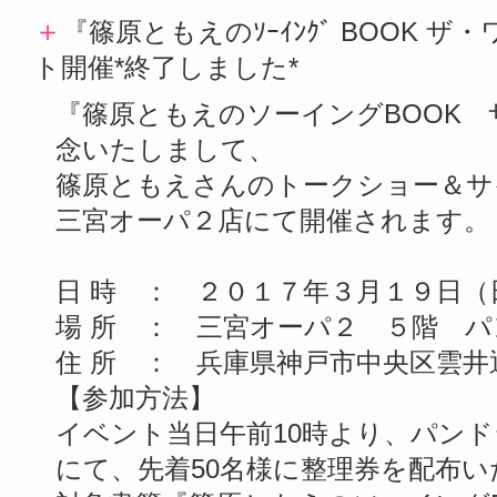
＋
『篠原ともえのｿｰｲﾝｸﾞ BOOK 
ト開催*終了しました*
『篠原ともえのソーイングBOOK
念いたしまして、
篠原ともえさんのトークショー＆サ
三宮オーパ２店にて開催されます。
日 時 ： ２０１７年３月１９日
場 所 ： 三宮オーパ２ ５階 パンドラ
住 所 ： 兵庫県神戸市中央区雲井
【参加方法】
イベント当日午前10時より、パン
にて、先着50名様に整理券を配布い