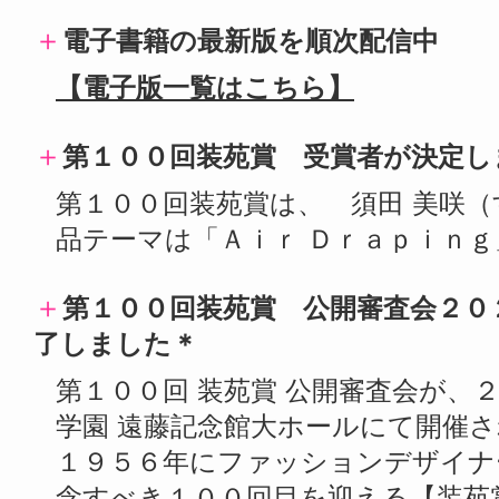
＋
電子書籍の最新版を順次配信中
【電子版一覧はこちら】
＋
第１００回装苑賞 受賞者が決定し
第１００回装苑賞は、 須田 美咲（
品テーマは「Ａｉｒ Ｄｒａｐｉｎｇ
＋
第１００回装苑賞 公開審査会２０
了しました＊
第１００回 装苑賞 公開審査会が、
学園 遠藤記念館大ホールにて開催
１９５６年にファッションデザイナ
念すべき１００回目を迎える【装苑