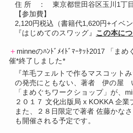
住 所 ： 東京都世田谷区玉川1丁目
【参加費】
2,120円税込（書籍代1,620円+イベ
『はじめてのスワッグ』
この本につ
＋
minneのﾊﾝﾄﾞﾒｲﾄﾞﾏｰｹｯﾄ2017 「まめ
催*終了しました*
『羊毛フェルトで作るマスコットみ
の発売にともない、著者 伊の屋 
「まめぐちワークショップ」が、mi
２０１７ 文化出版局 x KOKKA 
また、２８日限定で著者 佐藤かな
も開催される予定です。