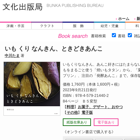
ホーム
＋
＋
書籍検索
書籍
雑
いも くり なんきん、ときどきあんこ
中川たま
著
いもくりなんきん、あんこ好きにはたまらな
もをまるごと使う「焼いもタタン」から、「
プリン」、注目の「発酵あんこ」まで。保存
価格 1,760円（本体 1,600円＋税）
2023年9月21日発行
ISBN：978-4-579-21440-2
84ページ Ｂ５変型
【
料理
】
お菓子、デザート、おやつ
【
その他
】
電子版
紙版在庫あり
電子版あり
《オンライン書店で購入する》