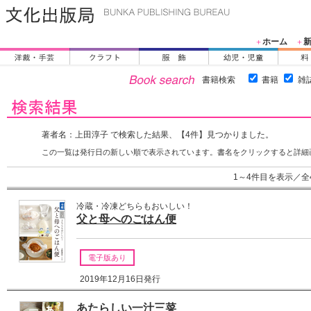
ホーム
＋
＋
書籍検索
書籍
雑
著者名：上田淳子 で検索した結果、【4件】見つかりました。
この一覧は発行日の新しい順で表示されています。書名をクリックすると詳細
1～4件目を表示／全
冷蔵・冷凍どちらもおいしい！
父と母へのごはん便
電子版あり
2019年12月16日発行
あたらしい一汁三菜