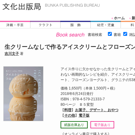
ホーム
＋
＋
書籍検索
書籍
雑
生クリームなしで作るアイスクリームとフローズ
吉川文子
著
アイス作りに欠かせなかった生クリームとア
わない画期的なレシピを紹介。アイスクリー
ート、フローズンヨーグルト、グラニテの53
価格 1,650円（本体 1,500円＋税）
2018年6月24日発行
ISBN：978-4-579-21333-7
80ページ Ｂ５変型
【
料理
】
お菓子、デザート、おやつ
【
その他
】
電子版
紙版在庫あり
電子版あり
《オンライン書店で購入する》