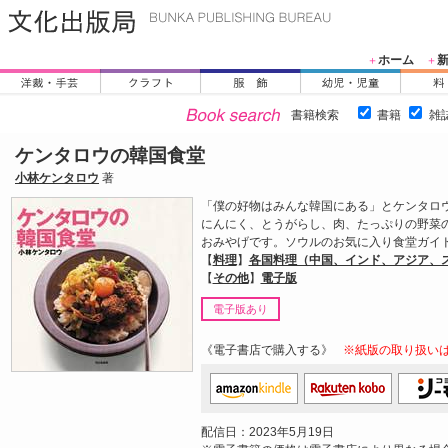
ホーム
＋
＋
書籍検索
書籍
雑
ケンタロウの韓国食堂
小林ケンタロウ
著
「僕の好物はみんな韓国にある」とケンタ
にんにく、とうがらし、肉、たっぷりの野菜の
おみやげです。ソウルのお気に入り食堂ガイ
【
料理
】
各国料理（中国、インド、アジア、スペ
【
その他
】
電子版
電子版あり
《電子書店で購入する》
※紙版の取り扱い
配信日：2023年5月19日