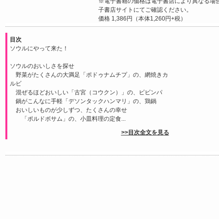
※電子書籍の価格は電子書店により異なる場
子書店サイトにてご確認ください。
価格 1,386円（本体1,260円+税）
目次
ソウルにやって来た！
ソウルのおいしさを探せ
野菜がたくさんの大満足「ポドゥナムチプ」の、網焼きカ
ルビ
混ぜるほどおいしい「古宮（コウクン）」の、ビビンパ
鍋がこんなに手軽「デソンタックハンマリ」の、鶏鍋
おいしいものが少しずつ、たくさんの幸せ
「ポルドボサム」の、小皿料理の定食...
>>目次全文を見る