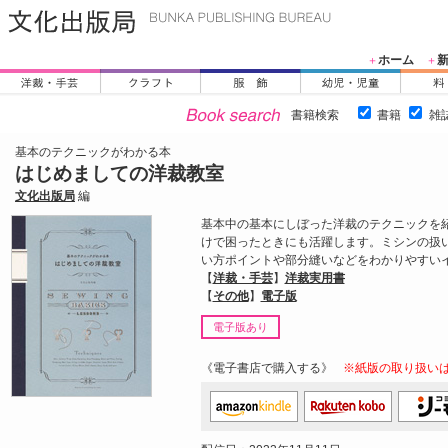
ホーム
＋
＋
書籍検索
書籍
雑
基本のテクニックがわかる本
はじめましての洋裁教室
文化出版局
編
基本中の基本にしぼった洋裁のテクニックを
けで困ったときにも活躍します。ミシンの扱
い方ポイントや部分縫いなどをわかりやすい
【
洋裁・手芸
】
洋裁実用書
【
その他
】
電子版
電子版あり
《電子書店で購入する》
※紙版の取り扱い