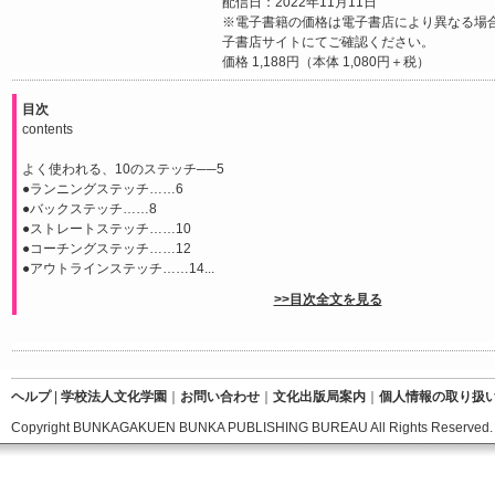
配信日：2022年11月11日
※電子書籍の価格は電子書店により異なる場
子書店サイトにてご確認ください。
価格 1,188円（本体 1,080円＋税）
目次
contents
よく使われる、10のステッチ──5
●ランニングステッチ……6
●バックステッチ……8
●ストレートステッチ……10
●コーチングステッチ……12
●アウトラインステッチ……14...
>>目次全文を見る
ヘルプ
|
学校法人文化学園
｜
お問い合わせ
｜
文化出版局案内
｜
個人情報の取り扱
Copyright BUNKAGAKUEN BUNKA PUBLISHING BUREAU All Rights Reserved.