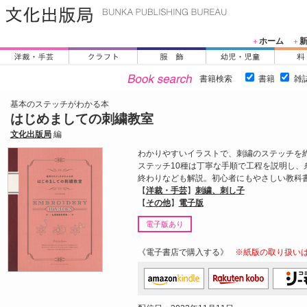
ホーム
＋
＋
書籍検索
書籍
雑
基本のステッチがわかる本
はじめましての刺繍教室
文化出版局
編
わかりやすいイラストで、刺繍のステッチを約
ステッチ10種は丁寧な手順で工程を説明し、
終わりなども解説。初心者にもやさしい教科
【
洋裁・手芸
】
刺繍、刺し子
【
その他
】
電子版
電子版あり
《電子書店で購入する》
※紙版の取り扱い