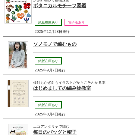
かぎ針編みで植物採集
ボタニカルモチーフ図鑑
紙版在庫あり
電子版あり
2025年12月28日発行
ソノモノで編むもの
紙版在庫あり
2025年9月7日発行
棒針もかぎ針もイラストだからこそわかる本
はじめましての編み物教室
紙版在庫あり
2025年8月4日発行
エコアンダリヤで編む
毎日のバッグと帽子