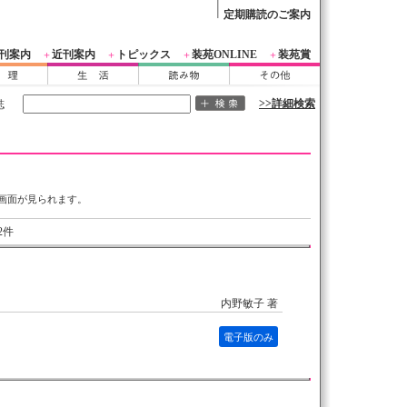
定期購読のご案内
刊案内
近刊案内
トピックス
装苑ONLINE
装苑賞
＋
＋
＋
＋
>>詳細検索
誌
画面が見られます。
2件
内野敏子 著
電子版のみ