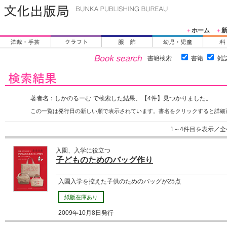
ホーム
＋
＋
書籍検索
書籍
雑
著者名：しかのるーむ で検索した結果、【4件】見つかりました。
この一覧は発行日の新しい順で表示されています。書名をクリックすると詳細
1～4件目を表示／全
入園、入学に役立つ
子どものためのバッグ作り
入園入学を控えた子供のためのバッグが25点
紙版在庫あり
2009年10月8日発行