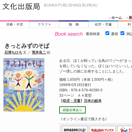
ホーム
＋
＋
書籍検索
書籍
雑
きっとみずのそば
石津ちひろ
文 ／
荒井良二
絵
ある日、ぼくが飼っている鳥のワゾーが“きっ
を残していなくなった。ぼくはパパといっしょ
ゾー捜しの旅に出発することにしました。
価格 1,650円（本体 1,500円＋税）
1999年4月18日発行
ISBN：978-4-579-40390-5
32ページ Ａ４変型
【
幼児・児童
】
日本の絵本
紙版在庫あり
《オンライン書店で購入する》