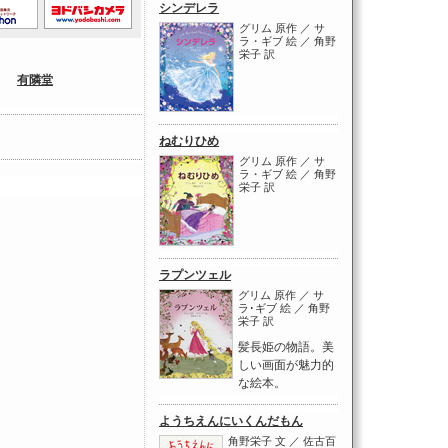
シンデレラ
グリム 原作 ／ サ
ラ・ギブ 絵 ／ 角野
栄子 訳
｜
有隣堂
ねむりひめ
グリム 原作 ／ サ
ラ・ギブ 絵 ／ 角野
栄子 訳
ラプンツェル
グリム 原作 ／ サ
ラ･ギブ 絵 ／ 角野
栄子 訳
髪長姫の物語。美
しい画面が魅力的
な絵本。
ようちえんにいくんだもん
角野栄子 文 ／ 佐古百