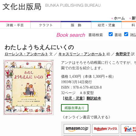
ホーム
新
＋
＋
書籍検索
書籍
雑
わたしようちえんにいくの
ローレンス・アンホールト
文 ／
キャスリーン・アンホールト
絵 ／
角野栄子
訳
アンナはそろそろ幼稚園に行くころですが、
園での生活を紹介します。
価格 1,430円（本体 1,300円＋税）
1993年3月14日発行
ISBN：978-4-579-40328-8
32ページ ＡＢ変型
【
幼児・児童
】
翻訳絵本
紙版在庫あり
《オンライン書店で購入する》