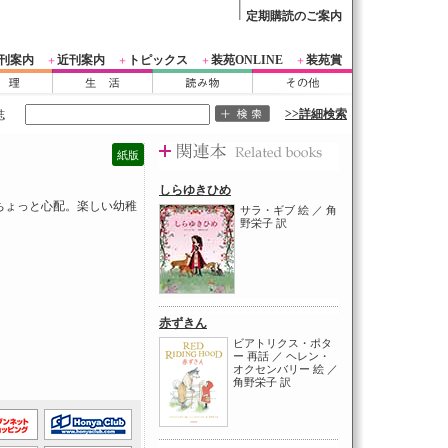
定期購読のご案内
刊案内
近刊案内
トピックス
装苑ONLINE
装苑賞
＋
＋
＋
＋
>>詳細検索
誌
紙版
しらゆきひめ
ちょっと心配。楽しい幼稚
サラ・ギブ 絵 ／ 角
野栄子 訳
赤ずきん
ビアトリクス・ポタ
ー 再話 ／ ヘレン・
オクセンバリー 絵 ／
角野栄子 訳