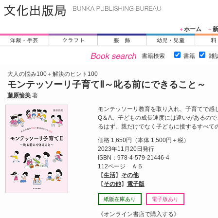
ホーム
＋
＋
書籍検索
書籍
雑
大人の悩み100＋解決のヒント100
モンテッソーリ子育てⅡ～叱る前にできること～
藤原愉美
著
モンテッソーリ教育を取り入れ、子育てで感
Q＆A。子どもの成長速度には違いがあるの
るはず。親だけでなく子どもに接するすべて
価格 1,650円（本体 1,500円＋税）
2023年11月20日発行
ISBN：978-4-579-21446-4
112ページ Ａ５
【
生活
】
その他
【
その他
】
電子版
紙版在庫あり
電子版あり
《オンライン書店で購入する》