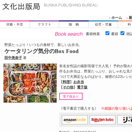
ホーム
＋
＋
書籍検索
書籍
雑
野菜たっぷり！いつもの食材で、新しいお弁当。
ケータリング気分のBox Food
田中美奈子
著
有名女性誌の撮影現場で大人気！ 予約が取れ
作るお弁当は、野菜たっぷり、おしゃれな見
つけで大満足なものばかり。秘密の123レシ
【
料理
】
お弁当
【
その他
】
電子版
電子版あり
《電子書店で購入する》
※紙版の取り扱い