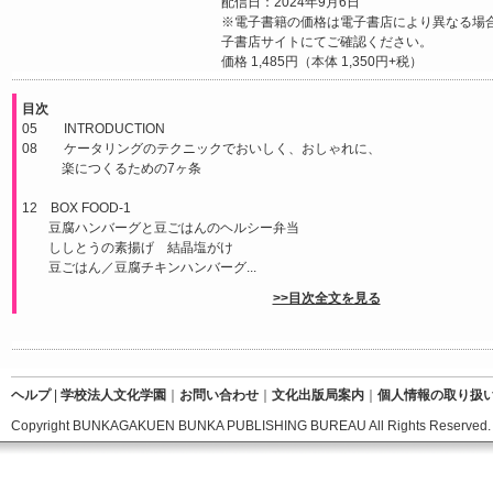
配信日：2024年9月6日
※電子書籍の価格は電子書店により異なる場
子書店サイトにてご確認ください。
価格 1,485円（本体 1,350円+税）
目次
05 INTRODUCTION
08 ケータリングのテクニックでおいしく、おしゃれに、
楽につくるための7ヶ条
12 BOX FOOD-1
豆腐ハンバーグと豆ごはんのヘルシー弁当
ししとうの素揚げ 結晶塩がけ
豆ごはん／豆腐チキンハンバーグ...
>>目次全文を見る
ヘルプ
|
学校法人文化学園
｜
お問い合わせ
｜
文化出版局案内
｜
個人情報の取り扱
Copyright BUNKAGAKUEN BUNKA PUBLISHING BUREAU All Rights Reserved.