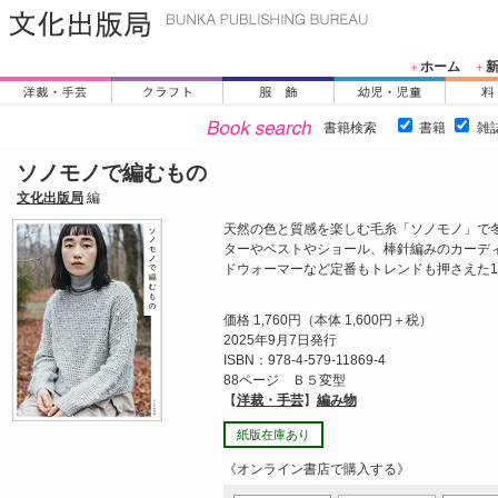
ホーム
＋
＋
書籍検索
書籍
雑
ソノモノで編むもの
文化出版局
編
天然の色と質感を楽しむ毛糸「ソノモノ」で
ターやベストやショール、棒針編みのカーデ
ドウォーマーなど定番もトレンドも押さえた1
価格 1,760円（本体 1,600円＋税）
2025年9月7日発行
ISBN：978-4-579-11869-4
88ページ Ｂ５変型
【
洋裁・手芸
】
編み物
紙版在庫あり
《オンライン書店で購入する》