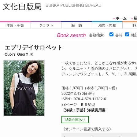
ホーム
＋
＋
書籍検索
書籍
雑
エブリデイサロペット
Quoi？ Quoi？
著
一枚でさまになり、どこかこなれ感が出るサ
ン。シルエットと着心地のよさにこだわり、
アレンジでワンピースも。S、M、L、2L展開
価格 1,870円（本体 1,700円＋税）
2022年3月30日発行
ISBN：978-4-579-11782-6
88ページ Ｂ５変型
【
洋裁・手芸
】
洋裁実用書
紙版在庫あり
《オンライン書店で購入する》