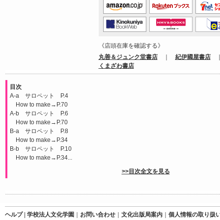
《店頭在庫を確認する》
丸善＆ジュンク堂書店
｜
紀伊國屋書店
くまざわ書店
目次
A-a サロペット P.4
How to make→P.70
A-b サロペット P.6
How to make→P.70
B-a サロペット P.8
How to make→P.34
B-b サロペット P.10
How to make→P.34...
>>目次全文を見る
ヘルプ
|
学校法人文化学園
｜
お問い合わせ
｜
文化出版局案内
｜
個人情報の取り扱