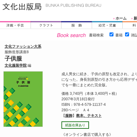
ホーム
＋
＋
書籍検索
書籍
雑
文化ファッション大系
服飾造形講座8
子供服
文化服装学院
編
成人男女に続き、子供の原型も改定され、よ
になった。身長別原型の引き方から応用デザ
でを一冊にまとめた完全版。
価格 3,740円（本体 3,400円＋税）
2007年3月18日発行
ISBN：978-4-579-11137-4
280ページ Ａ４
【
服飾
】
教本、テキスト
紙版在庫あり
《オンライン書店で購入する》