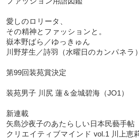
ファッション用語図鑑
愛しのロリータ、
その精神とファッションと。
嶽本野ばら／ゆっきゅん
川野芽生／詩羽（水曜日のカンパネラ
第99回装苑賞決定
装苑男子 川尻 蓮＆金城碧海（JO1）
新連載
矢島沙夜子のあたらしい日本民藝手帖
クリエイティブマインド vol.1 川上恵