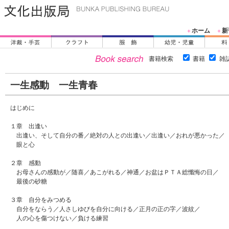
ホーム
新
＋
＋
書籍検索
書籍
雑
一生感動 一生青春
はじめに
１章 出逢い
出逢い、そして自分の番／絶対の人との出逢い／出逢い／おれが悪かった／
眼と心
２章 感動
お母さんの感動が／随喜／あこがれる／神通／お盆はＰＴＡ総懺悔の日／
最後の砂糖
３章 自分をみつめる
自分をならう／人さしゆびを自分に向ける／正月の正の字／波紋／
人の心を傷つけない／負ける練習