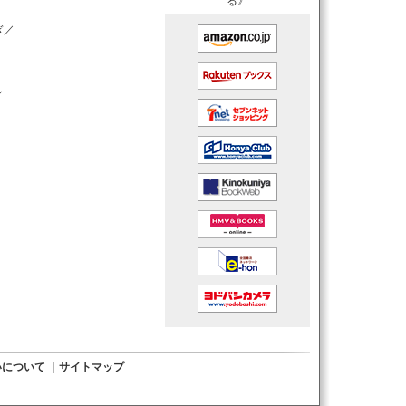
る》
ぎ／
／
いについて
｜
サイトマップ