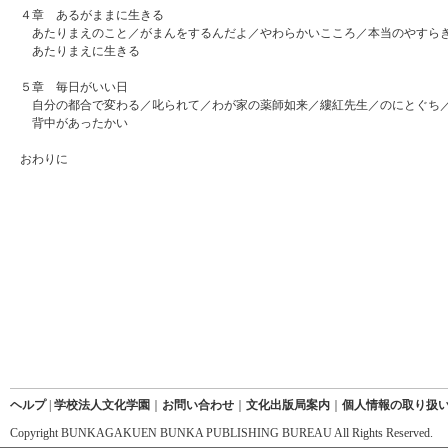
４章 あるがままに生きる
あたりまえのこと／がまんをするんだよ／やわらかいこころ／本当のやすら
あたりまえに生きる
５章 毎日がいい日
自分の都合で変わる／叱られて／わが家の薬師如来／縷紅先生／のにとぐち
背中があったかい
おわりに
ヘルプ
|
学校法人文化学園
｜
お問い合わせ
｜
文化出版局案内
｜
個人情報の取り扱
Copyright BUNKAGAKUEN BUNKA PUBLISHING BUREAU All Rights Reserved.