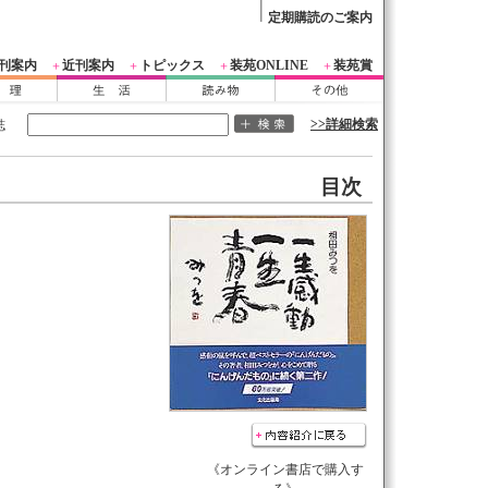
定期購読のご案内
刊案内
近刊案内
トピックス
装苑ONLINE
装苑賞
＋
＋
＋
＋
>>詳細検索
誌
目次
《オンライン書店で購入す