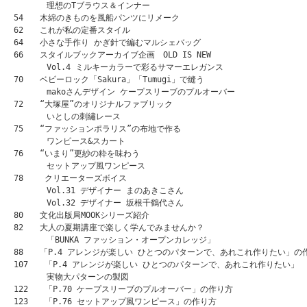
　　　　理想のTブラウス＆インナー

54　　木綿のきものを風船パンツにリメーク

62　　これが私の定番スタイル

64　　小さな手作り かぎ針で編むマルシェバッグ

66　　スタイルブックアーカイブ企画　OLD IS NEW

　　　　Vol.4 ミルキーカラーで彩るサマーエレガンス

70　　ベビーロック「Sakura」「Tumugi」で縫う

　　　　makoさんデザイン ケープスリーブのプルオーバー

72　　“大塚屋”のオリジナルファブリック

　　　　いとしの刺繡レース

75　　“ファッションポラリス”の布地で作る

　　　　ワンピース&スカート

76　　“いまり”更紗の粋を味わう

　　　　セットアップ風ワンピース

78 　　クリエーターズボイス

　　　　Vol.31 デザイナー まのあきこさん

　　　　Vol.32 デザイナー 坂根千鶴代さん

80　　文化出版局MOOKシリーズ紹介

82　　大人の夏期講座で楽しく学んでみませんか？

　　　　「BUNKA ファッション・オープンカレッジ」

88　　「P.4 アレンジが楽しい ひとつのパターンで、あれこれ作りたい」の作
107　　「P.4 アレンジが楽しい ひとつのパターンで、あれこれ作りたい」

　　　　実物大パターンの製図

122　　「P.70 ケープスリーブのプルオーバー」の作り方

123　　「P.76 セットアップ風ワンピース」の作り方
