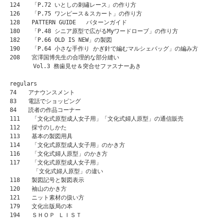
124　　「P.72 いとしの刺繡レース」の作り方

126　　「P.75 ワンピース＆スカート」の作り方

128　　PATTERN GUIDE   パターンガイド

180　　「P.48 シニア原型で広がるMyワードローブ」の作り方

182　　「P.66 OLD IS NEW」の製図

190　　「P.64 小さな手作り かぎ針で編むマルシェバッグ」の編み方

208　　宮澤国博先生の合理的な部分縫い

　　　　Vol.3 務歯見せ＆突合せファスナーあき

regulars

74　　アナウンスメント 

83　　電話でショッピング

84　　読者の作品コーナー

111　　「文化式原型成人女子用」「文化式婦人原型」の通信販売

112　　採寸のしかた

113　　基本の製図用具

114　　「文化式原型成人女子用」のかき方

116　　「文化式婦人原型」のかき方

117　　「文化式原型成人女子用」

　　　　「文化式婦人原型」の違い

118　　製図記号と製図表示

120　　袖山のかき方

121　　ニット素材の扱い方

179　　文化出版局の本

194　　ＳＨＯＰ ＬＩＳＴ
