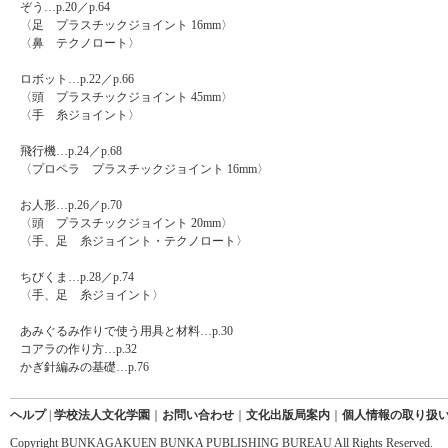
ぞう…p.20／p.64
〈足 プラスチックジョイント 16mm〉
〈鼻 テクノロート〉
ロボット…p.22／p.66
〈頭 プラスチックジョイント 45mm〉
〈手 糸ジョイント〉
飛行機…p.24／p.68
〈プロペラ プラスチックジョイント 16mm〉
お人形…p.26／p.70
〈頭 プラスチックジョイント 20mm〉
〈手、足 糸ジョイント・テクノロート〉
ちびくま…p.28／p.74
〈手、足 糸ジョイント〉
あみぐるみ作りで使う用具と材料…p.30
コアラの作り方…p.32
かぎ針編みの基礎…p.76
ヘルプ
|
学校法人文化学園
｜
お問い合わせ
｜
文化出版局案内
｜
個人情報の取り扱
Copyright BUNKAGAKUEN BUNKA PUBLISHING BUREAU All Rights Reserved.