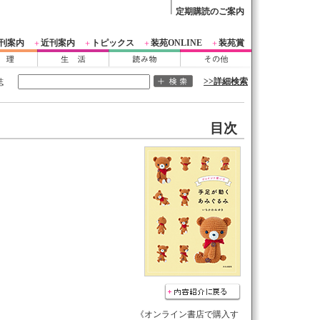
定期購読のご案内
刊案内
近刊案内
トピックス
装苑ONLINE
装苑賞
＋
＋
＋
＋
>>詳細検索
誌
目次
《オンライン書店で購入す