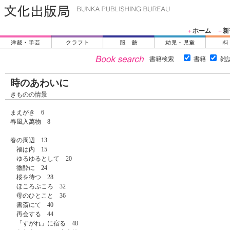
ホーム
新
＋
＋
書籍検索
書籍
雑
時のあわいに
きものの情景
まえがき 6
春風入萬物 8
春の周辺 13
福は内 15
ゆるゆるとして 20
微酔に 24
桜を待つ 28
ほころぶころ 32
母のひとこと 36
書斎にて 40
再会する 44
「すがれ」に宿る 48