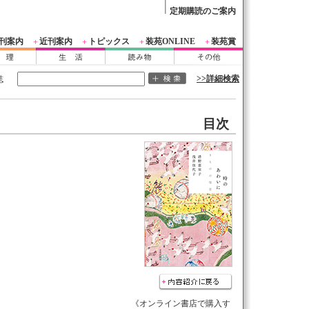
定期購読のご案内
刊案内
近刊案内
トピックス
装苑ONLINE
装苑賞
＋
＋
＋
＋
>>詳細検索
誌
目次
《オンライン書店で購入す