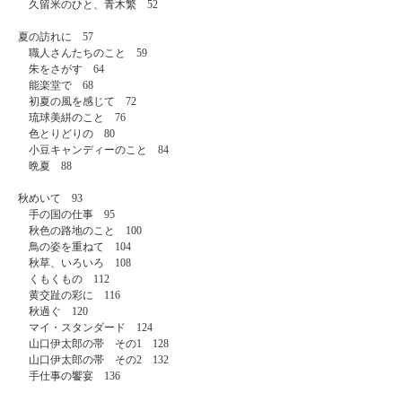
久留米のひと、青木繁 52
夏の訪れに 57
職人さんたちのこと 59
朱をさがす 64
能楽堂で 68
初夏の風を感じて 72
琉球美絣のこと 76
色とりどりの 80
小豆キャンディーのこと 84
晩夏 88
秋めいて 93
手の国の仕事 95
秋色の路地のこと 100
鳥の姿を重ねて 104
秋草、いろいろ 108
くもくもの 112
黄交趾の彩に 116
秋過ぐ 120
マイ・スタンダード 124
山口伊太郎の帯 その1 128
山口伊太郎の帯 その2 132
手仕事の饗宴 136