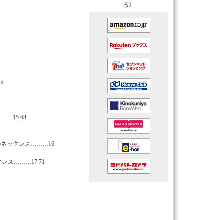
る》
5
15 68
ネックレス………16
ス………17 71