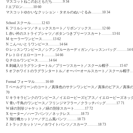
マスコットねこのおともだち………9 34
J エプロン………10 60
マスコットゆかいなクッション・タオルのぬいぐるみ………10 34
School スクール………12 63
K フリルシャツ／チェックスカート／リボンソックス………12 60
L 赤い衿のストライプシャツ／ボタンつきプリーツスカート………13 61
M セーラーワンピース………13 62
N こんぺいとうワンピース………14 64
O レッスンワンピース／シアンブルーカーディガン／レッスンバッグ………14 6
P レトロイエローコート………14 66
Q チロルワンピース………14 64
R 刺繡入りラグランタートル／プリーツスカート／スクール帽子………15 67
S オフホワイトのラグランタートル／オーバーオールスカート／スクール帽子………
Formal フォーマル………16 69
T ペールグリーンのコート／真珠色のサテンワンピース／真珠のピアス／真珠の
70
U キラキラピンクのワンピース／イエロービーズピアス／イエロービーズネックレ
V 青い千鳥のワンピース／フリンジマフラー／クラッチバッグ………17 71
W 緑の別珍ジャケット／緑の別珍スカート………17 72
X セーター／ハーフパンツ／ネックレス………18 73
Y 飛行機カットソー／デニム風パンツ………18 73
Z トラックカットソー／ホワイトパンツ／スカーフ………18 73