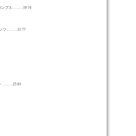
プス………19 74
………21 77
……25 83