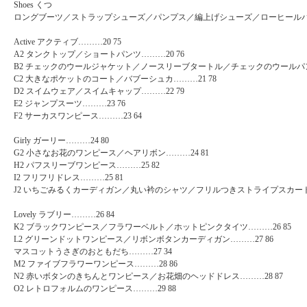
Shoes くつ
ロングブーツ／ストラップシューズ／パンプス／編上げシューズ／ローヒールパン
Active アクティブ………20 75
A2 タンクトップ／ショートパンツ………20 76
B2 チェックのウールジャケット／ノースリーブタートル／チェックのウールパンツ
C2 大きなポケットのコート／バブーシュカ………21 78
D2 スイムウェア／スイムキャップ………22 79
E2 ジャンプスーツ………23 76
F2 サーカスワンピース………23 64
Girly ガーリー………24 80
G2 小さなお花のワンピース／ヘアリボン………24 81
H2 パフスリーブワンピース………25 82
I2 フリフリドレス………25 81
J2 いちごみるくカーディガン／丸い衿のシャツ／フリルつきストライプスカート…
Lovely ラブリー………26 84
K2 ブラックワンピース／フラワーベルト／ホットピンクタイツ………26 85
L2 グリーンドットワンピース／リボンボタンカーディガン………27 86
マスコットうさぎのおともだち………27 34
M2 ファイブフラワーワンピース………28 86
N2 赤いボタンのきちんとワンピース／お花畑のヘッドドレス………28 87
O2 レトロフォルムのワンピース………29 88