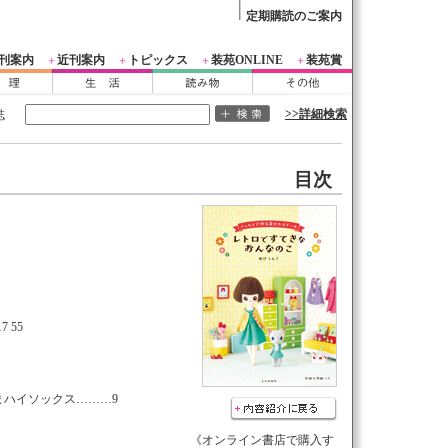
定期購読のご案内
刊案内
近刊案内
トピックス
装苑ONLINE
装苑賞
＋
＋
＋
＋
>>詳細検索
誌
目次
 55
まハイソックス………9
《オンライン書店で購入す