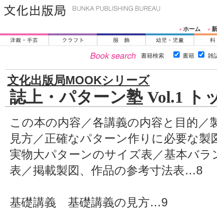
ホーム
＋
＋
書籍検索
書籍
雑
文化出版局MOOKシリーズ
誌上・パターン塾 Vol.1 ト
この本の内容／各講義の内容と目的／
見方／正確なパターン作りに必要な製
実物大パターンのサイズ表／基本バラ
表／掲載製図、作品の参考寸法表…8
基礎講義 基礎講義の見方…9