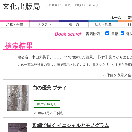
ホーム
新
＋
＋
書籍検索
書籍
雑
著者名：中山久美子ジェラルツ で検索した結果、【2件】見つかりまし
この一覧は発行日の新しい順で表示されています。書名をクリックすると詳細
1～2件目を表示／全
白の優美 ブティ
紙版在庫あり
2018年1月22日発行
刺繍で描く イニシャルとモノグラム