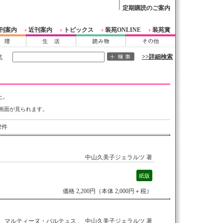
定期購読のご案内
刊案内
近刊案内
トピックス
装苑ONLINE
装苑賞
＋
＋
＋
＋
>>詳細検索
誌
た。
画面が見られます。
2件
中山久美子ジェラルツ 著
紙版
価格 2,200円（本体 2,000円＋税）
マルティーヌ・バルテュス 、 中山久美子ジェラルツ 著