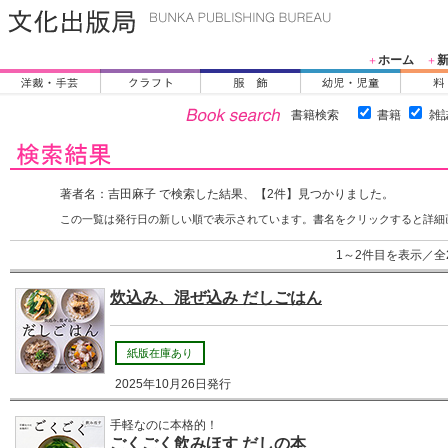
ホーム
＋
＋
書籍検索
書籍
雑
著者名：吉田麻子 で検索した結果、【2件】見つかりました。
この一覧は発行日の新しい順で表示されています。書名をクリックすると詳細
1～2件目を表示／全
炊込み、混ぜ込み だしごはん
紙版在庫あり
2025年10月26日発行
手軽なのに本格的！
ごくごく飲みほす だしの本