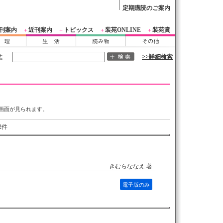
定期購読のご案内
刊案内
近刊案内
トピックス
装苑ONLINE
装苑賞
＋
＋
＋
＋
>>詳細検索
誌
画面が見られます。
2件
きむらななえ 著
電子版のみ