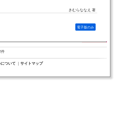
きむらななえ 著
電子版のみ
2件
いについて
｜
サイトマップ