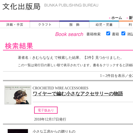
ホーム
新
＋
＋
書籍検索
書籍
雑
著者名：きむらななえ で検索した結果、【2件】見つかりました。
この一覧は発行日の新しい順で表示されています。書名をクリックすると詳細
1～2件目を表示／全
CROCHETED WIRE ACCESSORIES
ワイヤーで編む小さなアクセサリーの物語
電子版あり
2018年12月17日発行
小さな工房からの贈りもの