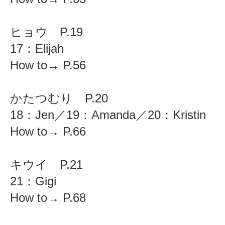
ヒョウ P.19
17：Elijah
How to→ P.56
かたつむり P.20
18：Jen／19：Amanda／20：Kristin
How to→ P.66
キウイ P.21
21：Gigi
How to→ P.68