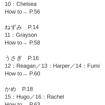
10：Chelsea
How to→ P.56
ねずみ P.14
11：Grayson
How to→ P.58
うさぎ P.16
12：Reagan／13：Harper／14：Fumi
How to→ P.60
かめ P.18
15：Hugo／16：Rachel
How to→ P.63