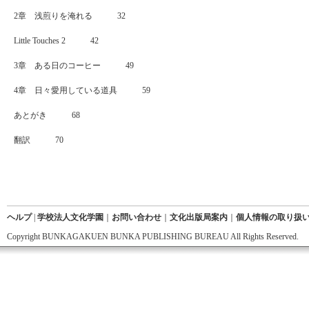
2章 浅煎りを淹れる 32
Little Touches 2 42
3章 ある日のコーヒー 49
4章 日々愛用している道具 59
あとがき 68
翻訳 70
ヘルプ
|
学校法人文化学園
｜
お問い合わせ
｜
文化出版局案内
｜
個人情報の取り扱
Copyright BUNKAGAKUEN BUNKA PUBLISHING BUREAU All Rights Reserved.