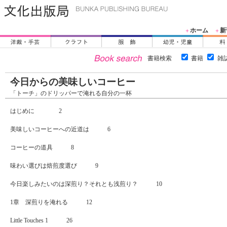
ホーム
新
＋
＋
書籍検索
書籍
雑
今日からの美味しいコーヒー
「トーチ」のドリッパーで淹れる自分の一杯
はじめに 2
美味しいコーヒーへの近道は 6
コーヒーの道具 8
味わい選びは焙煎度選び 9
今日楽しみたいのは深煎り？それとも浅煎り？ 10
1章 深煎りを淹れる 12
Little Touches 1 26