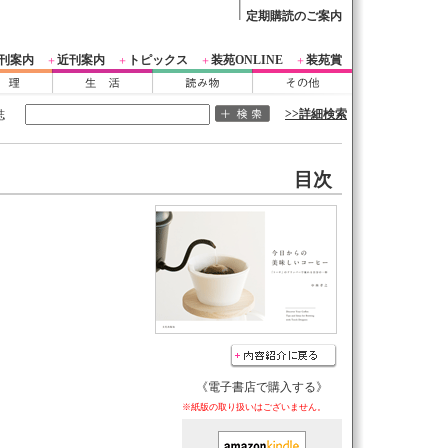
定期購読のご案内
刊案内
近刊案内
トピックス
装苑ONLINE
装苑賞
＋
＋
＋
＋
>>詳細検索
誌
目次
《電子書店で購入する》
※紙版の取り扱いはございません。