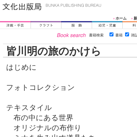
ホーム
＋
＋
書籍検索
書籍
雑
皆川明の旅のかけら
はじめに
フォトコレクション
テキスタイル
布の中にある世界
オリジナルの布作り